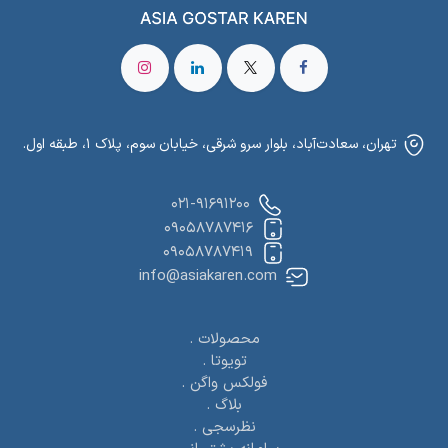
تهران، سعادت‌آباد، بلوار سرو شرقی، خیابان سوم، پلاک ۱، طبقه اول.
021-91691200
09058787416
09058787419
info@asiakaren.com
محصولات .
تویوتا .
فولکس واگن .
بلاگ .
نظرسجی .